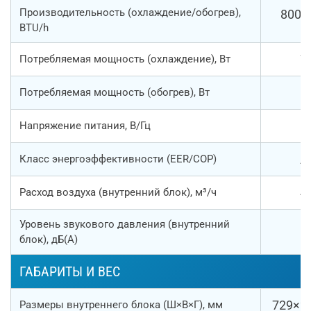
Производительность (охлаждение/обогрев),
8000
BTU/h
7
Потребляемая мощность (охлаждение), Вт
6
Потребляемая мощность (обогрев), Вт
Напряжение питания, В/Гц
A
Класс энергоэффективности (EER/COP)
4
Расход воздуха (внутренний блок), м³/ч
Уровень звукового давления (внутренний
2
блок), дБ(А)
ГАБАРИТЫ И ВЕС
729×2
Размеры внутреннего блока (Ш×В×Г), мм