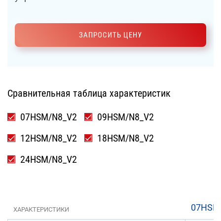
ЗАПРОСИТЬ ЦЕНУ
Сравнительная таблица характеристик
07HSM/N8_V2
09HSM/N8_V2
12HSM/N8_V2
18HSM/N8_V2
24HSM/N8_V2
07HSM
ХАРАКТЕРИСТИКИ