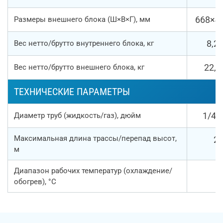
668×4
Размеры внешнего блока (Ш×В×Г), мм
8,2/
Вес нетто/брутто внутреннего блока, кг
22,7
Вес нетто/брутто внешнего блока, кг
ТЕХНИЧЕСКИЕ ПАРАМЕТРЫ
1/4" 
Диаметр труб (жидкость/газ), дюйм
Максимальная длина трассы/перепад высот,
20
м
Диапазон рабочих температур (охлаждение/
обогрев), °С